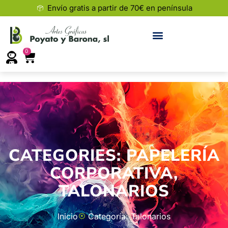
Envío gratis a partir de 70€ en península
0
CATEGORIES:
PAPELERÍA
CORPORATIVA
,
TALONARIOS
Inicio
Categoría: Talonarios