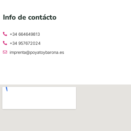
Info de contácto
+34 664649813
+34 957672024
imprenta@poyatoybarona.es