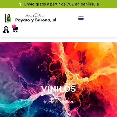
Envío gratis a partir de 70€ en península
0
VINILOS
Inicio
Vinilos