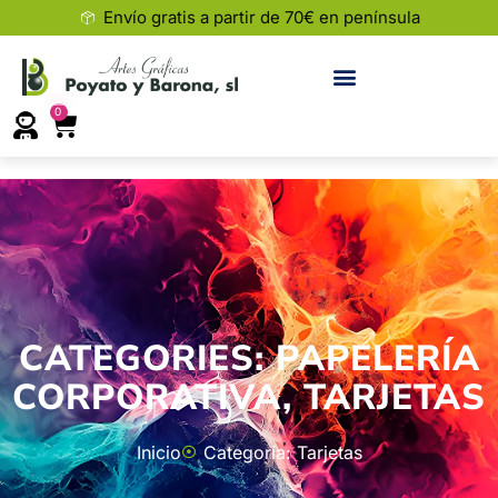
Envío gratis a partir de 70€ en península
0
CATEGORIES:
PAPELERÍA
CORPORATIVA
,
TARJETAS
Inicio
Categoría: Tarjetas